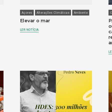
Açores
Alterações Climáticas
Ambiente
C
Elevar o mar
P
o
LER NOTÍCIA
c
r
a
LE