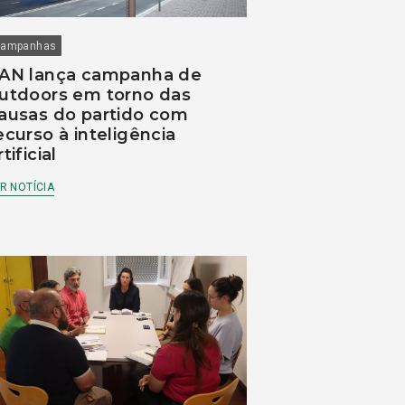
ampanhas
AN lança campanha de
utdoors em torno das
ausas do partido com
ecurso à inteligência
rtificial
R NOTÍCIA