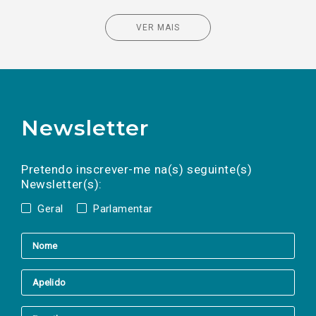
VER MAIS
Newsletter
Preencha os campos abaixo para subscrever
Nome
Apelido
E-
mail
a(s) newsletter(s).
Pretendo inscrever-me na(s) seguinte(s)
Newsletter(s):
Geral
Parlamentar