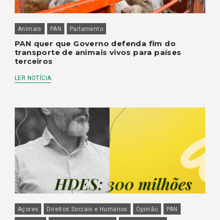
Animais
PAN
Parlamento
PAN quer que Governo defenda fim do
transporte de animais vivos para países
terceiros
LER NOTÍCIA
Açores
Direitos Sociais e Humanos
Opinião
PAN