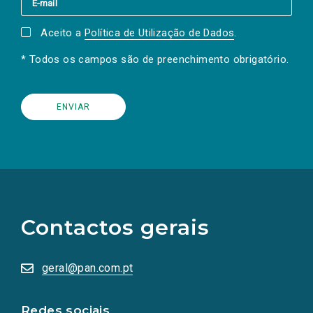
Aceito a
Política de Utilização de Dados
.
* Todos os campos são de preenchimento obrigatório.
(Os
links
para
as
Contactos gerais
redes
sociais
abrem
numa
geral@pan.com.pt
nova
aba.)
Redes sociais