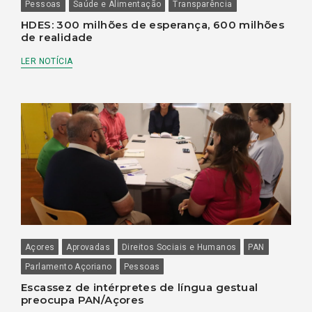
Pessoas
Saúde e Alimentação
Transparência
HDES: 300 milhões de esperança, 600 milhões
de realidade
LER NOTÍCIA
Açores
Aprovadas
Direitos Sociais e Humanos
PAN
Parlamento Açoriano
Pessoas
Escassez de intérpretes de língua gestual
preocupa PAN/Açores