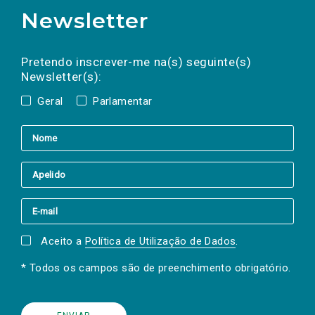
Newsletter
Preencha os campos abaixo para subscrever
Nome
Apelido
E-
mail
a(s) newsletter(s).
Pretendo inscrever-me na(s) seguinte(s)
Newsletter(s):
Geral
Parlamentar
Aceito a
Política de Utilização de Dados
.
* Todos os campos são de preenchimento obrigatório.