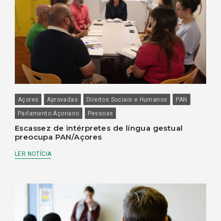
Açores
Aprovadas
Direitos Sociais e Humanos
PAN
Parlamento Açoriano
Pessoas
Escassez de intérpretes de língua gestual
preocupa PAN/Açores
LER NOTÍCIA