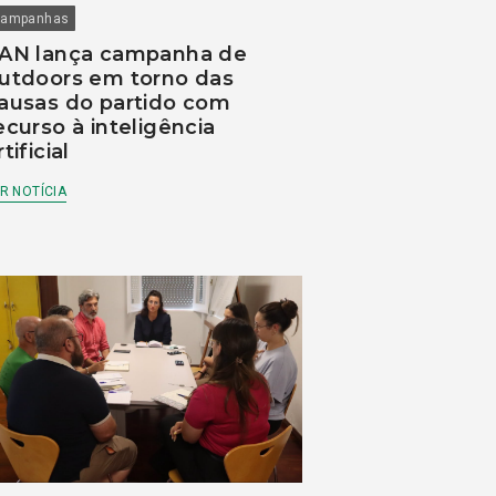
ampanhas
AN lança campanha de
utdoors em torno das
ausas do partido com
ecurso à inteligência
rtificial
R NOTÍCIA