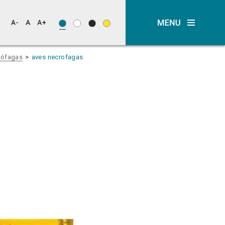
rófagas
aves necrofagas