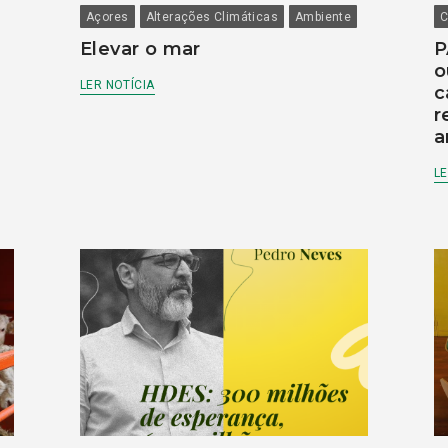
Açores
Alterações Climáticas
Ambiente
C
Elevar o mar
P
o
LER NOTÍCIA
c
r
a
LE