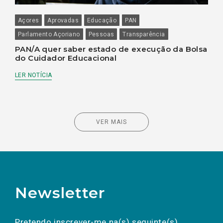
Açores
Aprovadas
Educação
PAN
Parlamento Açoriano
Pessoas
Transparência
PAN/A quer saber estado de execução da Bolsa
do Cuidador Educacional
LER NOTÍCIA
VER MAIS
Newsletter
Preencha os campos abaixo para subscrever
Nome
Apelido
E-
mail
a(s) newsletter(s).
Pretendo inscrever-me na(s) seguinte(s)