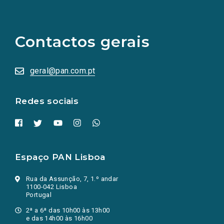
(Os
links
para
as
Contactos gerais
redes
sociais
abrem
numa
geral@pan.com.pt
nova
aba.)
Redes sociais
Espaço PAN Lisboa
Rua da Assunção, 7, 1.º andar
1100-042 Lisboa
Portugal
2ª a 6ª das 10h00 às 13h00
e das 14h00 às 16h00