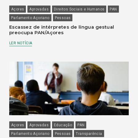
Açores
Aprovadas
Direitos Sociais e Humanos
PAN
Parlamento Açoriano
Pessoas
Escassez de intérpretes de língua gestual
preocupa PAN/Açores
LER NOTÍCIA
Açores
Aprovadas
Educação
PAN
Parlamento Açoriano
Pessoas
Transparência