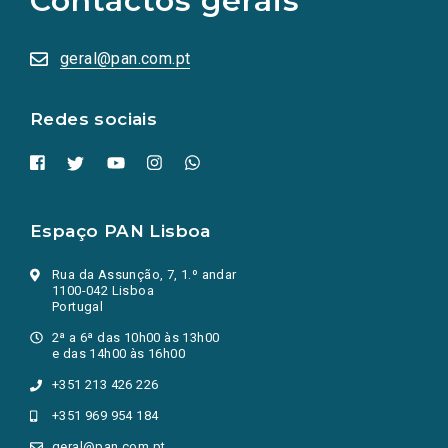
Contactos gerais
sociais
abrem
numa
geral@pan.com.pt
nova
aba.)
Redes sociais
Espaço PAN Lisboa
Rua da Assunção, 7, 1.º andar
1100-042 Lisboa
Portugal
2ª a 6ª das 10h00 às 13h00
e das 14h00 às 16h00
+351 213 426 226
+351 969 954 184
geral@pan.com.pt