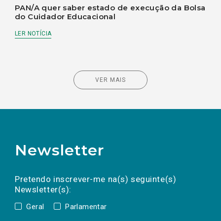
PAN/A quer saber estado de execução da Bolsa
do Cuidador Educacional
LER NOTÍCIA
VER MAIS
Newsletter
Preencha os campos abaixo para subscrever
Nome
Apelido
E-
mail
a(s) newsletter(s).
Pretendo inscrever-me na(s) seguinte(s)
Newsletter(s):
Geral
Parlamentar