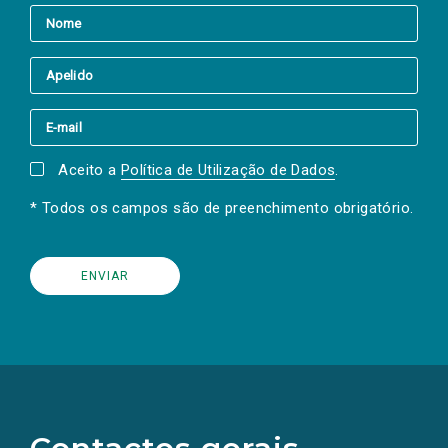
Aceito a
Política de Utilização de Dados
.
* Todos os campos são de preenchimento obrigatório.
(Os
links
para
as
redes