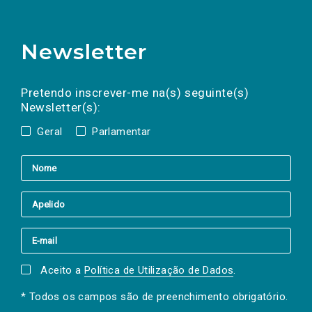
Newsletter
Preencha os campos abaixo para subscrever
Nome
Apelido
E-
mail
a(s) newsletter(s).
Pretendo inscrever-me na(s) seguinte(s)
Newsletter(s):
Geral
Parlamentar
Aceito a
Política de Utilização de Dados
.
* Todos os campos são de preenchimento obrigatório.