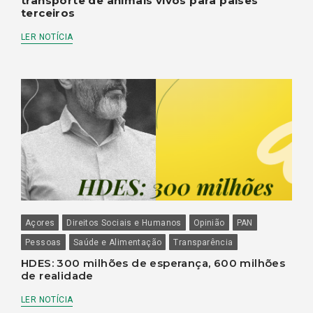
transporte de animais vivos para países
terceiros
LER NOTÍCIA
Açores
Direitos Sociais e Humanos
Opinião
PAN
Pessoas
Saúde e Alimentação
Transparência
HDES: 300 milhões de esperança, 600 milhões
de realidade
LER NOTÍCIA