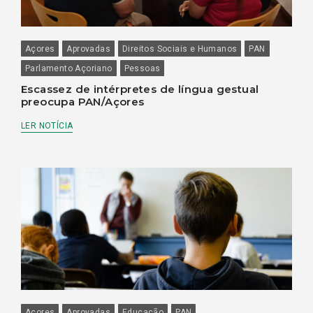
Açores
Aprovadas
Direitos Sociais e Humanos
PAN
Parlamento Açoriano
Pessoas
Escassez de intérpretes de língua gestual
preocupa PAN/Açores
LER NOTÍCIA
Açores
Aprovadas
Educação
PAN