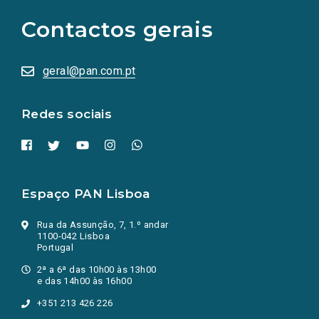
para
as
Contactos gerais
redes
sociais
abrem
numa
geral@pan.com.pt
nova
aba.)
Redes sociais
Espaço PAN Lisboa
Rua da Assunção, 7, 1.º andar
1100-042 Lisboa
Portugal
2ª a 6ª das 10h00 às 13h00
e das 14h00 às 16h00
+351 213 426 226