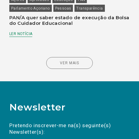
Parlamento Açoriano
Pessoas
Transparência
PAN/A quer saber estado de execução da Bolsa
do Cuidador Educacional
LER NOTÍCIA
VER MAIS
Newsletter
Preencha os campos abaixo para subscrever
Nome
Apelido
E-
mail
a(s) newsletter(s).
Pretendo inscrever-me na(s) seguinte(s)
Newsletter(s):