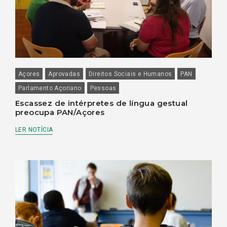
Açores
Aprovadas
Direitos Sociais e Humanos
PAN
Parlamento Açoriano
Pessoas
Escassez de intérpretes de língua gestual
preocupa PAN/Açores
LER NOTÍCIA