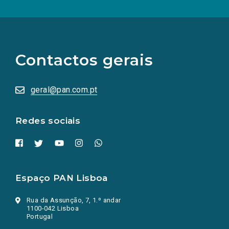
(Os
links
para
as
Contactos gerais
redes
sociais
abrem
numa
geral@pan.com.pt
nova
aba.)
Redes sociais
Espaço PAN Lisboa
Rua da Assunção, 7, 1.º andar
1100-042 Lisboa
Portugal