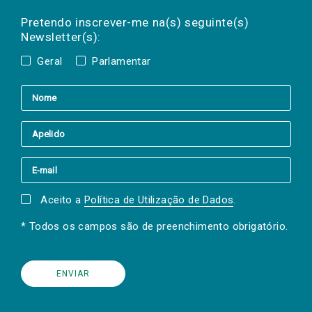
Preencha os campos abaixo para subscrever
Nome
Apelido
E-
mail
a(s) newsletter(s).
Pretendo inscrever-me na(s) seguinte(s)
Newsletter(s):
Geral
Parlamentar
Aceito a
Política de Utilização de Dados
.
* Todos os campos são de preenchimento obrigatório.