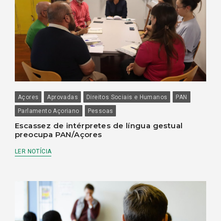
Açores
Aprovadas
Direitos Sociais e Humanos
PAN
Parlamento Açoriano
Pessoas
Escassez de intérpretes de língua gestual
preocupa PAN/Açores
LER NOTÍCIA