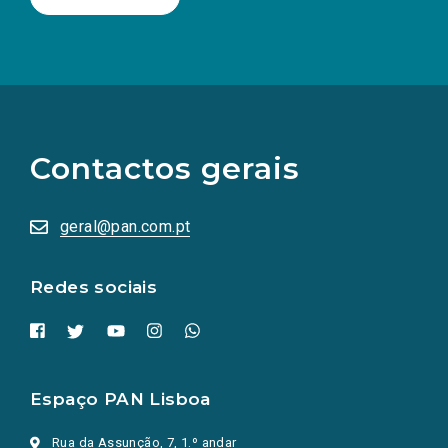
(Os
links
para
as
Contactos gerais
redes
sociais
abrem
numa
geral@pan.com.pt
nova
aba.)
Redes sociais
Espaço PAN Lisboa
Rua da Assunção, 7, 1.º andar