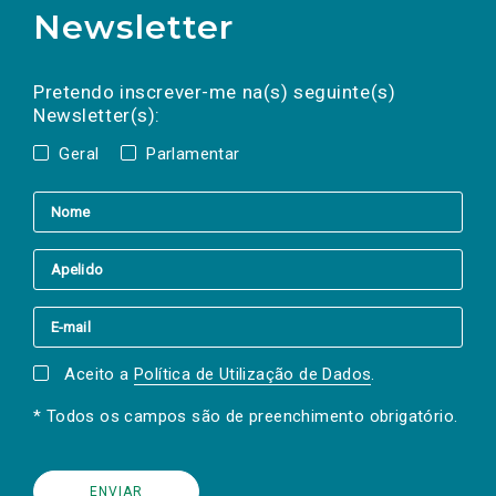
Newsletter
Preencha os campos abaixo para subscrever
Nome
Apelido
E-
mail
a(s) newsletter(s).
Pretendo inscrever-me na(s) seguinte(s)
Newsletter(s):
Geral
Parlamentar
Aceito a
Política de Utilização de Dados
.
* Todos os campos são de preenchimento obrigatório.