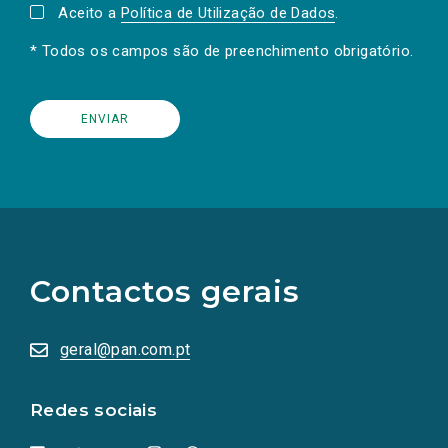
Aceito a
Política de Utilização de Dados
.
* Todos os campos são de preenchimento obrigatório.
(Os
links
para
as
Contactos gerais
redes
sociais
abrem
numa
geral@pan.com.pt
nova
aba.)
Redes sociais