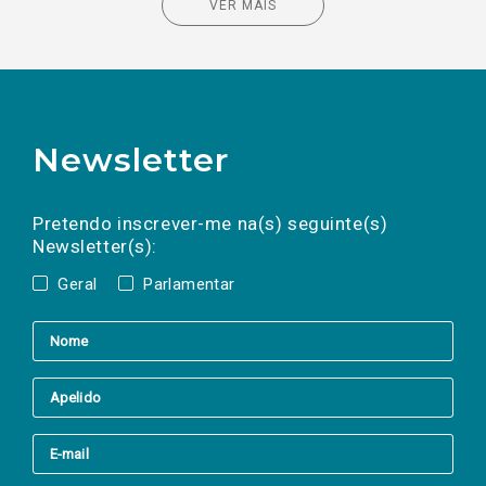
VER MAIS
Newsletter
Preencha os campos abaixo para subscrever
Nome
Apelido
E-
mail
a(s) newsletter(s).
Pretendo inscrever-me na(s) seguinte(s)
Newsletter(s):
Geral
Parlamentar