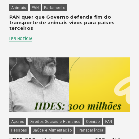
Animais
PAN
Parlamento
PAN quer que Governo defenda fim do
transporte de animais vivos para países
terceiros
LER NOTÍCIA
Açores
Direitos Sociais e Humanos
Opinião
PAN
Pessoas
Saúde e Alimentação
Transparência