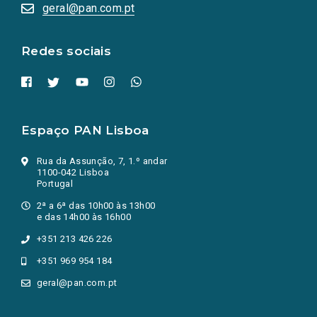
numa
geral@pan.com.pt
nova
aba.)
Redes sociais
Espaço PAN Lisboa
Rua da Assunção, 7, 1.º andar
1100-042 Lisboa
Portugal
2ª a 6ª das 10h00 às 13h00
e das 14h00 às 16h00
+351 213 426 226
+351 969 954 184
geral@pan.com.pt