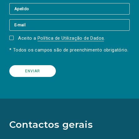
Aceito a
Política de Utilização de Dados
.
* Todos os campos são de preenchimento obrigatório.
(Os
links
para
as
Contactos gerais
redes
sociais
abrem