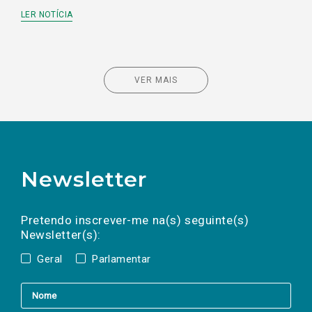
LER NOTÍCIA
VER MAIS
Newsletter
Preencha os campos abaixo para subscrever
Nome
Apelido
E-
mail
a(s) newsletter(s).
Pretendo inscrever-me na(s) seguinte(s)
Newsletter(s):
Geral
Parlamentar