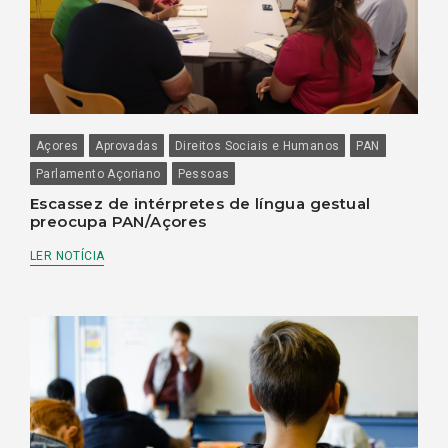
Açores
Aprovadas
Direitos Sociais e Humanos
PAN
Parlamento Açoriano
Pessoas
Escassez de intérpretes de língua gestual
preocupa PAN/Açores
LER NOTÍCIA