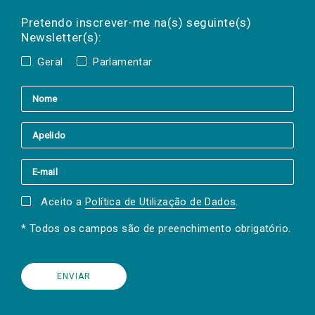
Preencha os campos abaixo para subscrever
Nome
Apelido
E-
mail
a(s) newsletter(s).
Pretendo inscrever-me na(s) seguinte(s)
Newsletter(s):
Geral
Parlamentar
Aceito a
Política de Utilização de Dados
.
* Todos os campos são de preenchimento obrigatório.