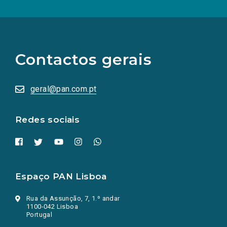
(Os
links
para
as
Contactos gerais
redes
sociais
abrem
numa
geral@pan.com.pt
nova
aba.)
Redes sociais
Espaço PAN Lisboa
Rua da Assunção, 7, 1.º andar
1100-042 Lisboa
Portugal