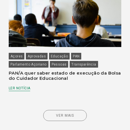
Açores
Aprovadas
Educação
PAN
Parlamento Açoriano
Pessoas
Transparência
PAN/A quer saber estado de execução da Bolsa
do Cuidador Educacional
LER NOTÍCIA
VER MAIS