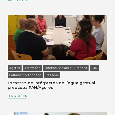
Açores
Aprovadas
Direitos Sociais e Humanos
PAN
Parlamento Açoriano
Pessoas
Escassez de intérpretes de língua gestual
preocupa PAN/Açores
LER NOTÍCIA