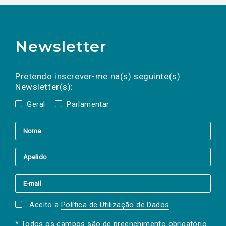
Newsletter
Preencha os campos abaixo para subscrever
Nome
Apelido
E-
mail
a(s) newsletter(s).
Pretendo inscrever-me na(s) seguinte(s)
Newsletter(s):
Geral
Parlamentar
Aceito a
Política de Utilização de Dados
.
* Todos os campos são de preenchimento obrigatório.