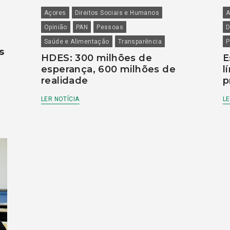
Açores
Direitos Sociais e Humanos
A
Opinião
PAN
Pessoas
D
Saúde e Alimentação
Transparência
P
s
HDES: 300 milhões de
E
esperança, 600 milhões de
l
realidade
p
LER NOTÍCIA
LE