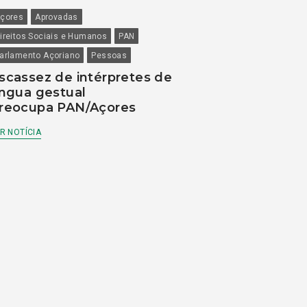
çores
Aprovadas
ireitos Sociais e Humanos
PAN
arlamento Açoriano
Pessoas
scassez de intérpretes de
íngua gestual
reocupa PAN/Açores
R NOTÍCIA