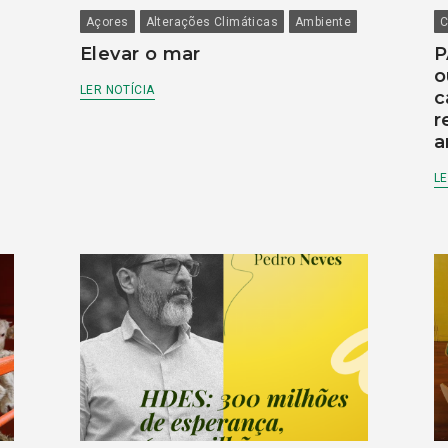
Açores
Alterações Climáticas
Ambiente
C
Elevar o mar
P
o
LER NOTÍCIA
c
r
a
LE