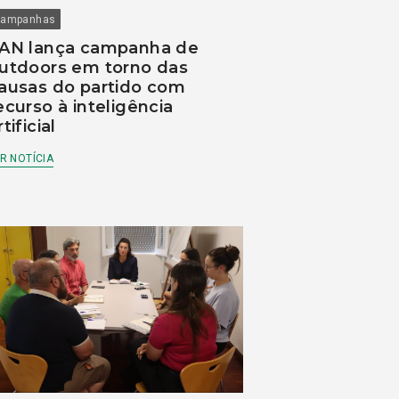
ampanhas
AN lança campanha de
utdoors em torno das
ausas do partido com
ecurso à inteligência
rtificial
R NOTÍCIA