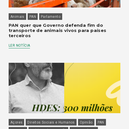
Animais
PAN
Parlamento
PAN quer que Governo defenda fim do
transporte de animais vivos para países
terceiros
LER NOTÍCIA
Açores
Direitos Sociais e Humanos
Opinião
PAN