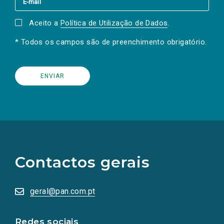
Aceito a
Política de Utilização de Dados
.
* Todos os campos são de preenchimento obrigatório.
(Os
links
para
as
Contactos gerais
redes
sociais
abrem
numa
geral@pan.com.pt
nova
aba.)
Redes sociais