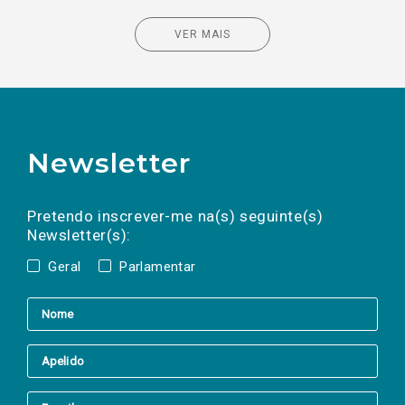
VER MAIS
Newsletter
Preencha os campos abaixo para subscrever
Nome
Apelido
E-
mail
a(s) newsletter(s).
Pretendo inscrever-me na(s) seguinte(s)
Newsletter(s):
Geral
Parlamentar