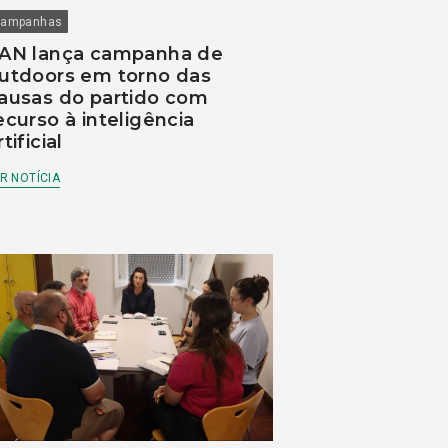
ampanhas
AN lança campanha de
utdoors em torno das
ausas do partido com
ecurso à inteligência
rtificial
R NOTÍCIA