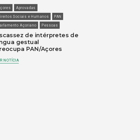
çores
Aprovadas
ireitos Sociais e Humanos
PAN
arlamento Açoriano
Pessoas
scassez de intérpretes de
íngua gestual
reocupa PAN/Açores
R NOTÍCIA