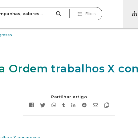
Filtros
gresso
a Ordem trabalhos X co
Partilhar artigo
balhos X congresso