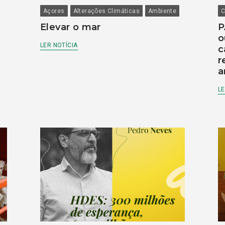
Açores
Alterações Climáticas
Ambiente
C
Elevar o mar
P
o
LER NOTÍCIA
c
r
a
LE