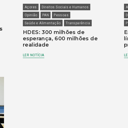
Açores
Direitos Sociais e Humanos
A
Opinião
PAN
Pessoas
D
Saúde e Alimentação
Transparência
P
s
HDES: 300 milhões de
E
esperança, 600 milhões de
l
realidade
p
LER NOTÍCIA
LE