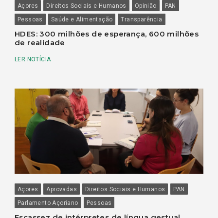
Açores
Direitos Sociais e Humanos
Opinião
PAN
Pessoas
Saúde e Alimentação
Transparência
HDES: 300 milhões de esperança, 600 milhões
de realidade
LER NOTÍCIA
Açores
Aprovadas
Direitos Sociais e Humanos
PAN
Parlamento Açoriano
Pessoas
Escassez de intérpretes de língua gestual