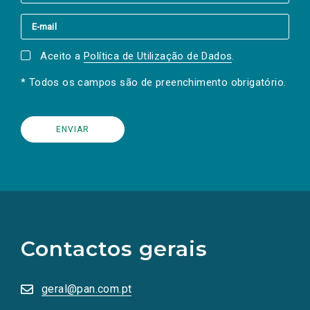
Aceito a
Política de Utilização de Dados
.
* Todos os campos são de preenchimento obrigatório.
(Os
links
para
as
Contactos gerais
redes
sociais
abrem
numa
geral@pan.com.pt
nova
aba.)