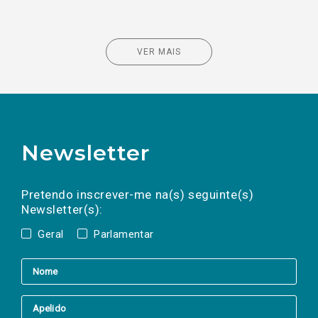
VER MAIS
Newsletter
Preencha os campos abaixo para subscrever
Nome
Apelido
E-
mail
a(s) newsletter(s).
Pretendo inscrever-me na(s) seguinte(s)
Newsletter(s):
Geral
Parlamentar