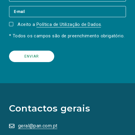
Aceito a
Política de Utilização de Dados
.
* Todos os campos são de preenchimento obrigatório.
(Os
links
para
as
Contactos gerais
redes
sociais
abrem
numa
geral@pan.com.pt
nova
aba.)