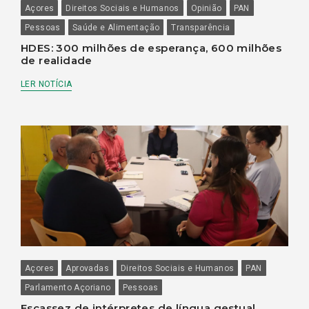
Açores
Direitos Sociais e Humanos
Opinião
PAN
Pessoas
Saúde e Alimentação
Transparência
HDES: 300 milhões de esperança, 600 milhões
de realidade
LER NOTÍCIA
Açores
Aprovadas
Direitos Sociais e Humanos
PAN
Parlamento Açoriano
Pessoas
Escassez de intérpretes de língua gestual