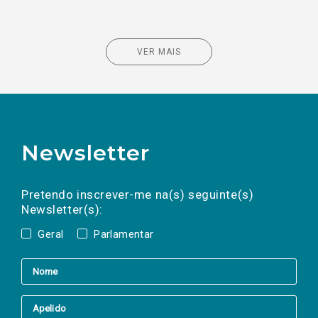
VER MAIS
Newsletter
Preencha os campos abaixo para subscrever
Nome
Apelido
E-
mail
a(s) newsletter(s).
Pretendo inscrever-me na(s) seguinte(s)
Newsletter(s):
Geral
Parlamentar