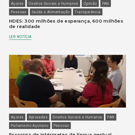
Açores
Direitos Sociais e Humanos
Opinião
PAN
Pessoas
Saúde e Alimentação
Transparência
HDES: 300 milhões de esperança, 600 milhões
de realidade
LER NOTÍCIA
Açores
Aprovadas
Direitos Sociais e Humanos
PAN
Parlamento Açoriano
Pessoas
Escassez de intérpretes de língua gestual