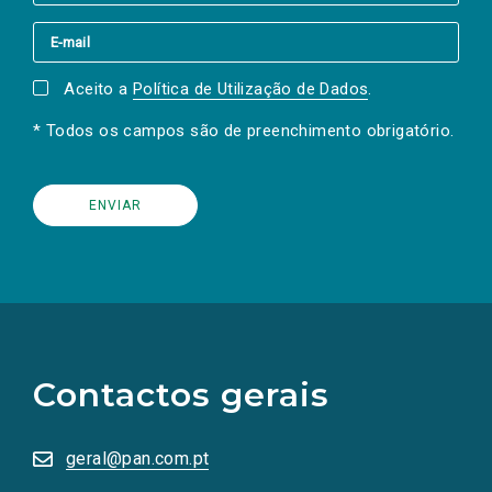
Aceito a
Política de Utilização de Dados
.
* Todos os campos são de preenchimento obrigatório.
(Os
links
para
as
Contactos gerais
redes
sociais
abrem
numa
geral@pan.com.pt
nova
aba.)