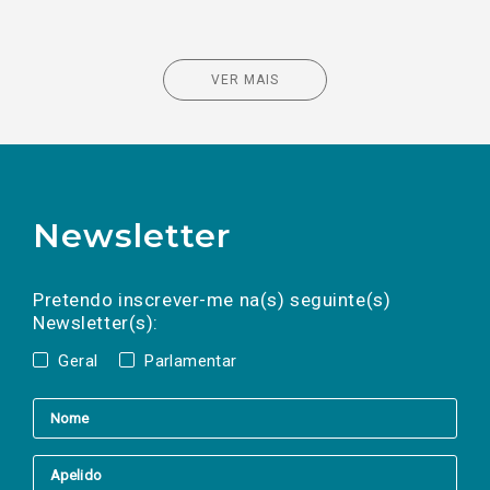
VER MAIS
Newsletter
Preencha os campos abaixo para subscrever
Nome
Apelido
E-
mail
a(s) newsletter(s).
Pretendo inscrever-me na(s) seguinte(s)
Newsletter(s):
Geral
Parlamentar