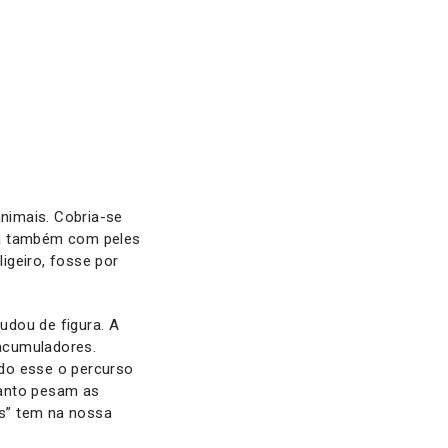
nimais. Cobria-se
ia também com peles
ligeiro, fosse por
udou de figura. A
acumuladores.
ido esse o percurso
uanto pesam as
s” tem na nossa