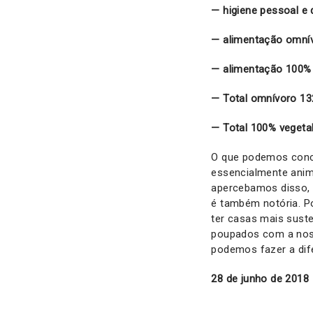
— higiene pessoal e
— alimentação omnív
— alimentação 100% 
— Total omnívoro 13
— Total 100% vegetal
O que podemos concl
essencialmente anim
apercebamos disso, 
é também notória. P
ter casas mais sust
poupados com a noss
podemos fazer a di
28 de junho de 2018