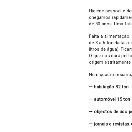
Higiene pessoal e do
chegamos rapidament
de 80 anos. Uma fati
Falta a alimentação
de 3 a 6 toneladas d
litros de água). Fic
O que nos dará pert
origem estritamente v
Num quadro resumo, q
— habitação 32 ton
— automóvel 15 ton
— objectos de uso p
— jornais e revistas 