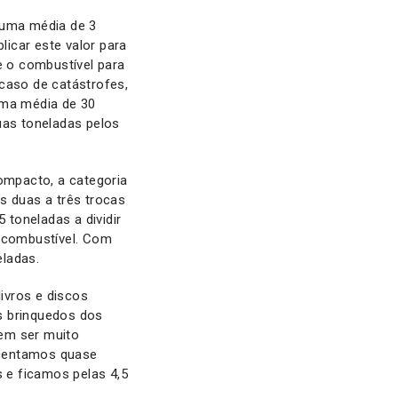
 uma média de 3
icar este valor para
 o combustível para
caso de catástrofes,
ma média de 30
uas toneladas pelos
compacto, a categoria
s duas a três trocas
toneladas a dividir
o combustível. Com
eladas.
ivros e discos
s brinquedos dos
sem ser muito
scentamos quase
s e ficamos pelas 4,5