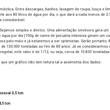
méstica. Entre descargas, banhos, lavagem de roupa, louça e li
e aos 80 litros de água por dia, o que dará a nada menos de 2.
a considerável.
. Sejamos simples e diretos. Uma alimentação omnívora gera u
e água por dia (100g de carne de pecuária intensiva geram um 
amos pelo meio e já estaremos a ser optimistas. Serão portanto 4
o de 130.000 toneladas ao fim de 80 anos. Já se considerarmos
egetal, este valor é de 1/12, ou seja, cerca de 10.833 toneladas
ue um gráfico não tem leitura tal a assimetria dos dados:
essoal 0,5 ton
4,5 ton