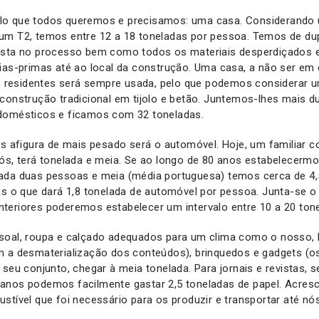
lo que todos queremos e precisamos: uma casa. Considerando
um T2, temos entre 12 a 18 toneladas por pessoa. Temos de dupl
asta no processo bem como todos os materiais desperdiçados e
ias-primas até ao local da construção. Uma casa, a não ser em 
residentes será sempre usada, pelo que podemos considerar u
construção tradicional em tijolo e betão. Juntemos-lhes mais d
domésticos e ficamos com 32 toneladas.
os afigura de mais pesado será o automóvel. Hoje, um familiar 
ós, terá tonelada e meia. Se ao longo de 80 anos estabelecermo
ada duas pessoas e meia (média portuguesa) temos cerca de 4,5 
as o que dará 1,8 tonelada de automóvel por pessoa. Junta-se 
teriores poderemos estabelecer um intervalo entre 10 a 20 ton
soal, roupa e calçado adequados para um clima como o nosso, l
m a desmaterialização dos conteúdos), brinquedos e gadgets (o
 seu conjunto, chegar à meia tonelada. Para jornais e revistas, 
anos podemos facilmente gastar 2,5 toneladas de papel. Acre
stível que foi necessário para os produzir e transportar até nó