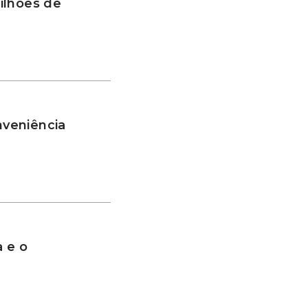
ilhões de
nveniência
a e o