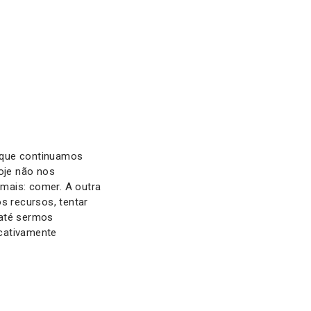
 que continuamos
oje não nos
mais: comer. A outra
 recursos, tentar
 até sermos
icativamente