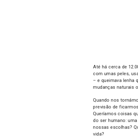
Até há cerca de 12.
com umas peles, usa
– e queimava lenha qu
mudanças naturais o
Quando nos tornámos
previsão de ficarmo
Queríamos coisas qu
do ser humano: uma 
nossas escolhas? Qu
vida?