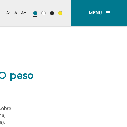
 O peso
 sobre
da,
a).