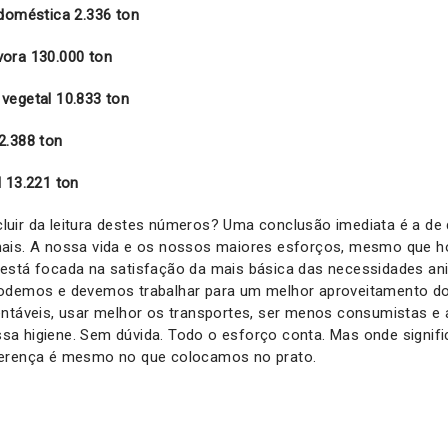
 doméstica 2.336 ton
ora 130.000 ton
vegetal 10.833 ton
2.388 ton
 13.221 ton
uir da leitura destes números? Uma conclusão imediata é a de
ais. A nossa vida e os nossos maiores esforços, mesmo que h
está focada na satisfação da mais básica das necessidades ani
odemos e devemos trabalhar para um melhor aproveitamento dos
entáveis, usar melhor os transportes, ser menos consumistas e
a higiene. Sem dúvida. Todo o esforço conta. Mas onde signif
ferença é mesmo no que colocamos no prato.