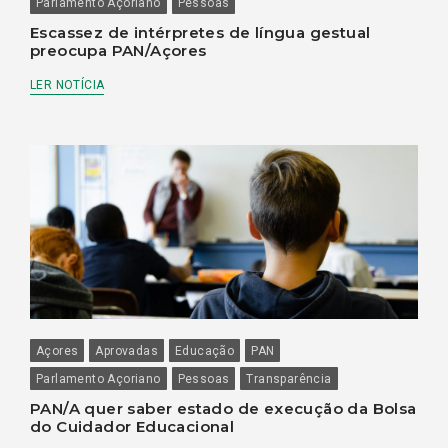
Parlamento Açoriano
Pessoas
Escassez de intérpretes de língua gestual
preocupa PAN/Açores
LER NOTÍCIA
Açores
Aprovadas
Educação
PAN
Parlamento Açoriano
Pessoas
Transparência
PAN/A quer saber estado de execução da Bolsa
do Cuidador Educacional