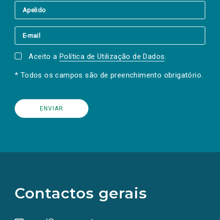
Aceito a
Política de Utilização de Dados
.
* Todos os campos são de preenchimento obrigatório.
(Os
links
para
as
Contactos gerais
redes
sociais
abrem
numa