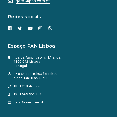
geral@pan.com.pt
nova
aba.)
Redes sociais
Espaço PAN Lisboa
Rua da Assunção, 7, 1.º andar
1100-042 Lisboa
Portugal
2ª a 6ª das 10h00 às 13h00
e das 14h00 às 16h00
+351 213 426 226
+351 969 954 184
geral@pan.com.pt