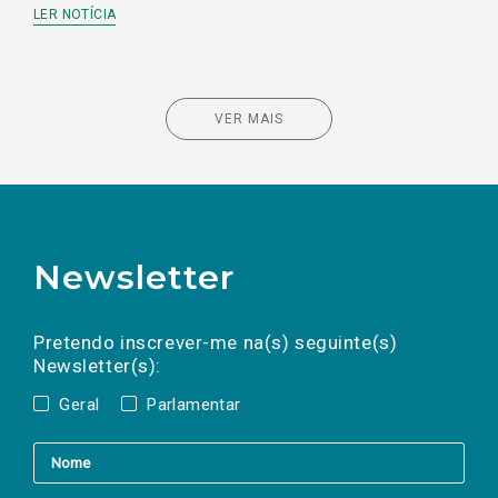
LER NOTÍCIA
VER MAIS
Newsletter
Preencha os campos abaixo para subscrever
Nome
Apelido
E-
mail
a(s) newsletter(s).
Pretendo inscrever-me na(s) seguinte(s)
Newsletter(s):
Geral
Parlamentar