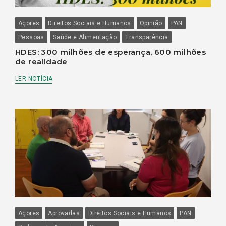
Açores
Direitos Sociais e Humanos
Opinião
PAN
Pessoas
Saúde e Alimentação
Transparência
HDES: 300 milhões de esperança, 600 milhões
de realidade
LER NOTÍCIA
Açores
Aprovadas
Direitos Sociais e Humanos
PAN