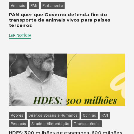
Animais
PAN
Parlamento
PAN quer que Governo defenda fim do
transporte de animais vivos para países
terceiros
LER NOTÍCIA
Açores
Direitos Sociais e Humanos
Opinião
PAN
Pessoas
Saúde e Alimentação
Transparência
HDES: 300 milhões de esperança, 600 milhões