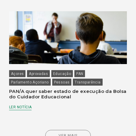
Açores
Aprovadas
Educação
PAN
Parlamento Açoriano
Pessoas
Transparência
PAN/A quer saber estado de execução da Bolsa
do Cuidador Educacional
LER NOTÍCIA
VER MAIS