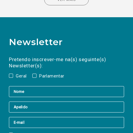
Newsletter
Preencha os campos abaixo para subscrever
Nome
Apelido
E-
mail
a(s) newsletter(s).
Pretendo inscrever-me na(s) seguinte(s)
Newsletter(s):
Geral
Parlamentar