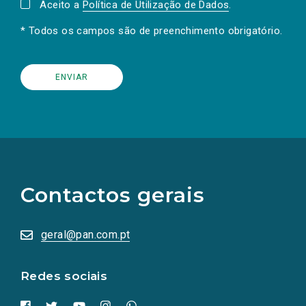
Aceito a
Política de Utilização de Dados
.
* Todos os campos são de preenchimento obrigatório.
(Os
links
para
as
Contactos gerais
redes
sociais
abrem
numa
geral@pan.com.pt
nova
aba.)
Redes sociais