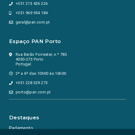
+351 213 426 226
+351 969 954 184
geral@pan.com.pt
Espaço PAN Porto
Rua Barão Forrester, n.º 783
4050-273 Porto
Portugal
2ª a 6ª das 10h00 às 16h00
+351 228 329 273
porto@pan.com.pt
Destaques
Parlamento