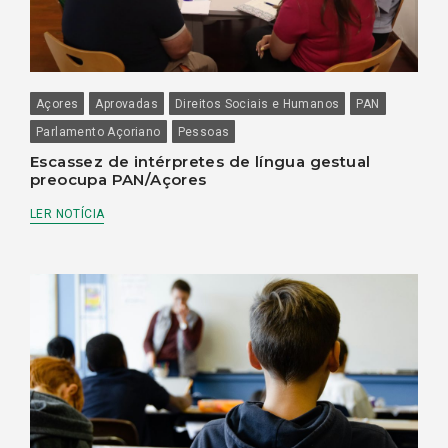
Açores
Aprovadas
Direitos Sociais e Humanos
PAN
Parlamento Açoriano
Pessoas
Escassez de intérpretes de língua gestual
preocupa PAN/Açores
LER NOTÍCIA