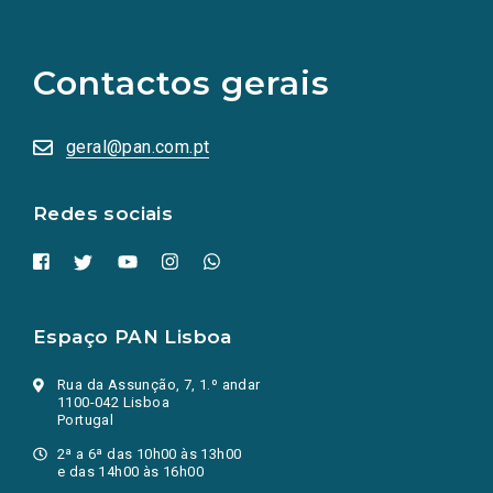
(Os
links
para
as
Contactos gerais
redes
sociais
abrem
numa
geral@pan.com.pt
nova
aba.)
Redes sociais
Espaço PAN Lisboa
Rua da Assunção, 7, 1.º andar
1100-042 Lisboa
Portugal
2ª a 6ª das 10h00 às 13h00
e das 14h00 às 16h00