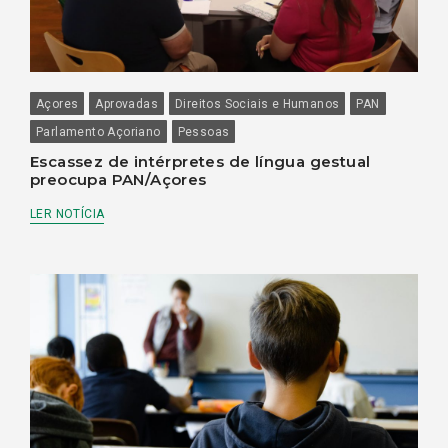
Açores
Aprovadas
Direitos Sociais e Humanos
PAN
Parlamento Açoriano
Pessoas
Escassez de intérpretes de língua gestual
preocupa PAN/Açores
LER NOTÍCIA