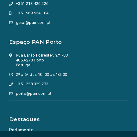
+351 213 426 226
+351 969 954 184
geral@pan.com.pt
Espaço PAN Porto
Rua Barão Forrester, n.º 783
4050-273 Porto
Portugal
2ª a 6ª das 10h00 às 16h00
+351 228 329 273
porto@pan.com.pt
Destaques
Parlamento