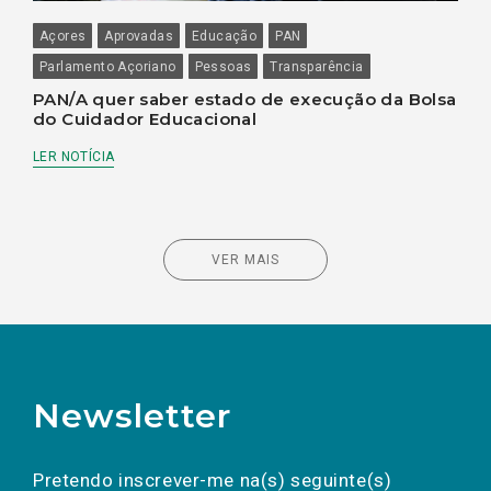
Açores
Aprovadas
Educação
PAN
Parlamento Açoriano
Pessoas
Transparência
PAN/A quer saber estado de execução da Bolsa
do Cuidador Educacional
LER NOTÍCIA
VER MAIS
Newsletter
Preencha os campos abaixo para subscrever
Nome
Apelido
E-
mail
a(s) newsletter(s).
Pretendo inscrever-me na(s) seguinte(s)