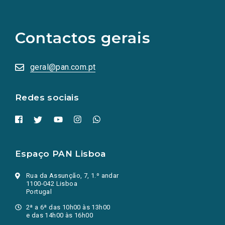
(Os
links
para
as
Contactos gerais
redes
sociais
abrem
numa
geral@pan.com.pt
nova
aba.)
Redes sociais
Espaço PAN Lisboa
Rua da Assunção, 7, 1.º andar
1100-042 Lisboa
Portugal
2ª a 6ª das 10h00 às 13h00
e das 14h00 às 16h00