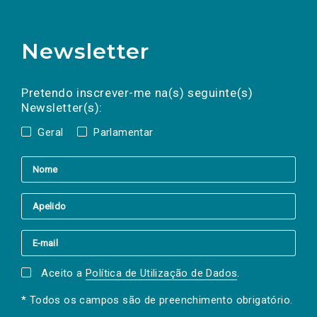
Newsletter
Preencha os campos abaixo para subscrever
Nome
Apelido
E-
mail
a(s) newsletter(s).
Pretendo inscrever-me na(s) seguinte(s)
Newsletter(s):
Geral
Parlamentar
Aceito a
Política de Utilização de Dados
.
* Todos os campos são de preenchimento obrigatório.