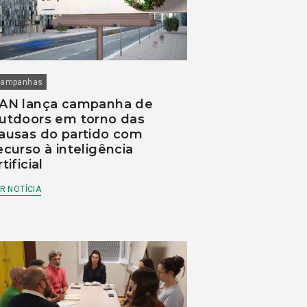
ampanhas
AN lança campanha de
utdoors em torno das
ausas do partido com
ecurso à inteligência
rtificial
R NOTÍCIA