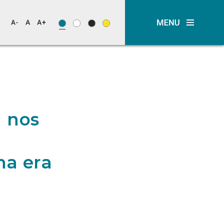
a nos
na era