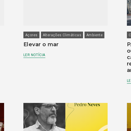
Açores
Alterações Climáticas
Ambiente
C
Elevar o mar
P
o
LER NOTÍCIA
c
r
a
LE