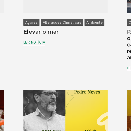
Açores
Alterações Climáticas
Ambiente
C
Elevar o mar
P
o
LER NOTÍCIA
c
r
a
LE