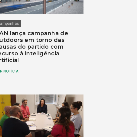
ampanhas
AN lança campanha de
utdoors em torno das
ausas do partido com
ecurso à inteligência
rtificial
R NOTÍCIA