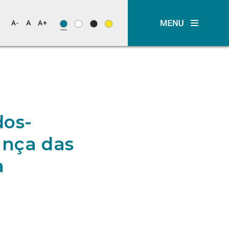
dos-
ança das
a