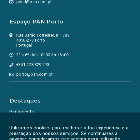
geral@pan.com.pt
Espaço PAN Porto
Rua Barão Forrester, n.º 783
4050-273 Porto
Portugal
2ª a 6ª das 10h00 às 16h00
+351 228 329 273
porto@pan.com.pt
Destaques
Parlamento
Ação Política
Utilizamos cookies para melhorar a tua experiência e a
prestação dos nossos serviços. Se continuares a
navegar, consideramos que aceitas essa utilização.