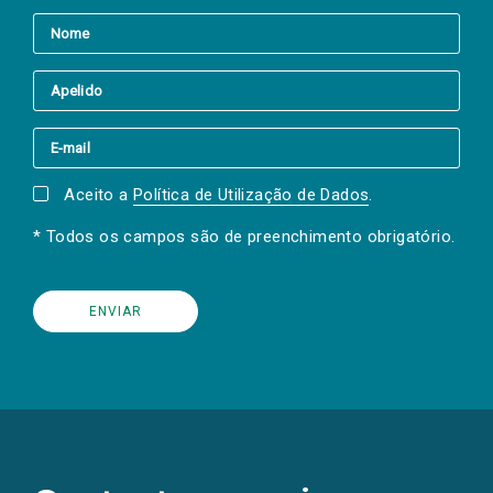
Aceito a
Política de Utilização de Dados
.
* Todos os campos são de preenchimento obrigatório.
(Os
links
para
as