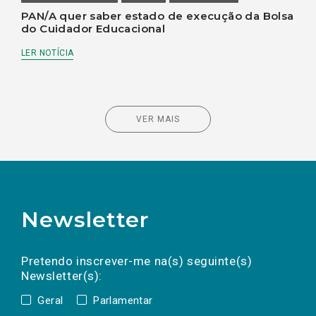
PAN/A quer saber estado de execução da Bolsa
do Cuidador Educacional
LER NOTÍCIA
VER MAIS
Newsletter
Preencha os campos abaixo para subscrever
Nome
Apelido
E-
mail
a(s) newsletter(s).
Pretendo inscrever-me na(s) seguinte(s)
Newsletter(s):
Geral
Parlamentar