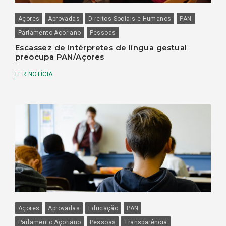
Açores
Aprovadas
Direitos Sociais e Humanos
PAN
Parlamento Açoriano
Pessoas
Escassez de intérpretes de língua gestual
preocupa PAN/Açores
LER NOTÍCIA
Açores
Aprovadas
Educação
PAN
Parlamento Açoriano
Pessoas
Transparência