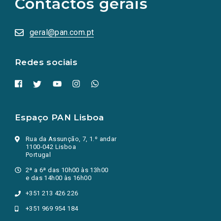
Contactos gerais
redes
sociais
abrem
numa
geral@pan.com.pt
nova
aba.)
Redes sociais
Espaço PAN Lisboa
Rua da Assunção, 7, 1.º andar
1100-042 Lisboa
Portugal
2ª a 6ª das 10h00 às 13h00
e das 14h00 às 16h00
+351 213 426 226
+351 969 954 184