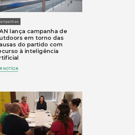
ampanhas
AN lança campanha de
utdoors em torno das
ausas do partido com
ecurso à inteligência
rtificial
R NOTÍCIA