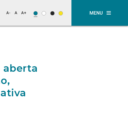
 aberta
o,
ativa