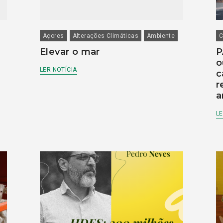
Açores
Alterações Climáticas
Ambiente
C
Elevar o mar
P
o
LER NOTÍCIA
c
r
a
LE