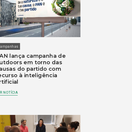
ampanhas
AN lança campanha de
utdoors em torno das
ausas do partido com
ecurso à inteligência
rtificial
R NOTÍCIA