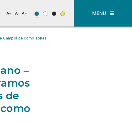
e e Campolide como zonas
tano –
vamos
s de
 como