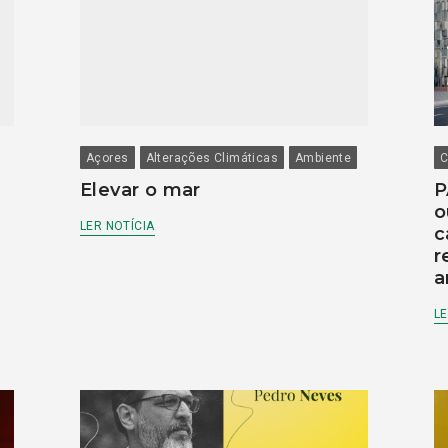
Açores
Alterações Climáticas
Ambiente
C
Elevar o mar
P
o
LER NOTÍCIA
c
r
a
LE