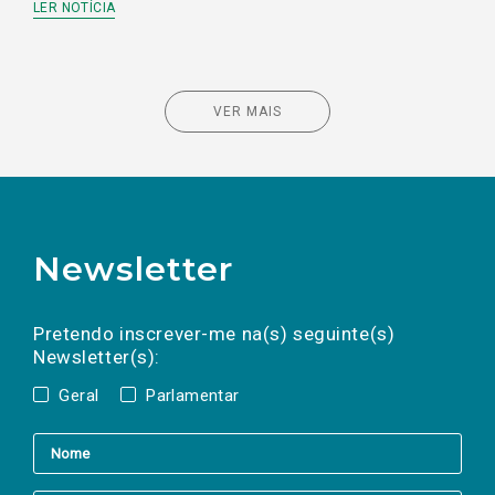
LER NOTÍCIA
VER MAIS
Newsletter
Preencha os campos abaixo para subscrever
Nome
Apelido
E-
mail
a(s) newsletter(s).
Pretendo inscrever-me na(s) seguinte(s)
Newsletter(s):
Geral
Parlamentar