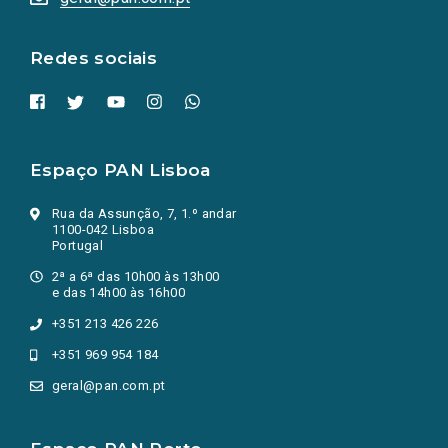
nova
aba.)
Redes sociais
Espaço PAN Lisboa
Rua da Assunção, 7, 1.º andar
1100-042 Lisboa
Portugal
2ª a 6ª das 10h00 às 13h00
e das 14h00 às 16h00
+351 213 426 226
+351 969 954 184
geral@pan.com.pt