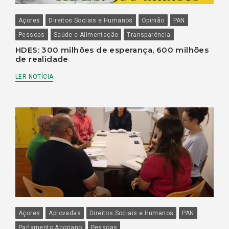
Açores
Direitos Sociais e Humanos
Opinião
PAN
Pessoas
Saúde e Alimentação
Transparência
HDES: 300 milhões de esperança, 600 milhões
de realidade
LER NOTÍCIA
Açores
Aprovadas
Direitos Sociais e Humanos
PAN
Parlamento Açoriano
Pessoas