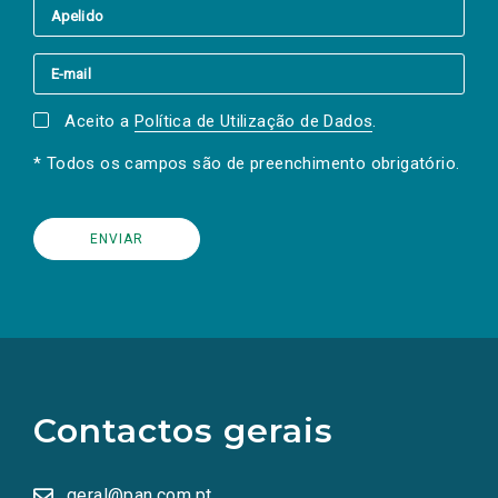
Aceito a
Política de Utilização de Dados
.
* Todos os campos são de preenchimento obrigatório.
(Os
links
para
as
Contactos gerais
redes
sociais
abrem
numa
geral@pan.com.pt