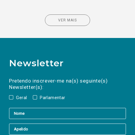
VER MAIS
Newsletter
Preencha os campos abaixo para subscrever
Nome
Apelido
E-
mail
a(s) newsletter(s).
Pretendo inscrever-me na(s) seguinte(s)
Newsletter(s):
Geral
Parlamentar