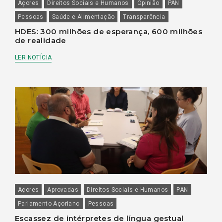
Açores
Direitos Sociais e Humanos
Opinião
PAN
Pessoas
Saúde e Alimentação
Transparência
HDES: 300 milhões de esperança, 600 milhões
de realidade
LER NOTÍCIA
Açores
Aprovadas
Direitos Sociais e Humanos
PAN
Parlamento Açoriano
Pessoas
Escassez de intérpretes de língua gestual