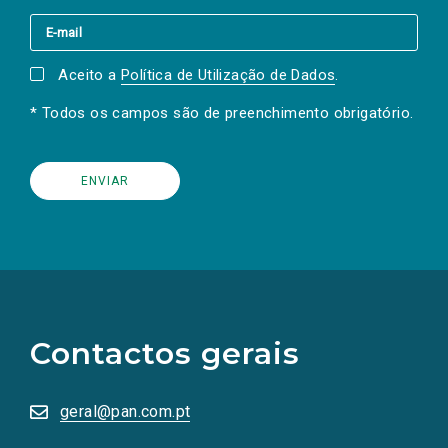
Aceito a
Política de Utilização de Dados
.
* Todos os campos são de preenchimento obrigatório.
(Os
links
para
as
Contactos gerais
redes
sociais
abrem
numa
geral@pan.com.pt
nova
aba.)