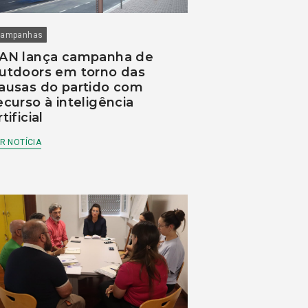
ampanhas
AN lança campanha de
utdoors em torno das
ausas do partido com
ecurso à inteligência
rtificial
R NOTÍCIA