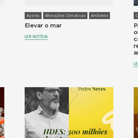
Açores
Alterações Climáticas
Ambiente
C
Elevar o mar
P
o
LER NOTÍCIA
c
r
a
LE