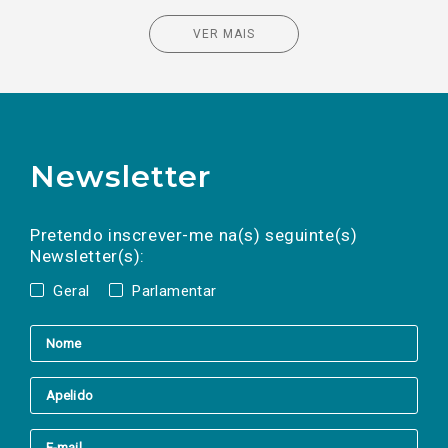
VER MAIS
Newsletter
Preencha os campos abaixo para subscrever
Nome
Apelido
E-
mail
a(s) newsletter(s).
Pretendo inscrever-me na(s) seguinte(s)
Newsletter(s):
Geral
Parlamentar