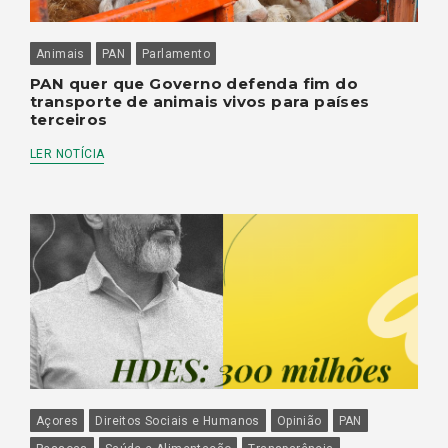
Animais
PAN
Parlamento
PAN quer que Governo defenda fim do
transporte de animais vivos para países
terceiros
LER NOTÍCIA
Açores
Direitos Sociais e Humanos
Opinião
PAN