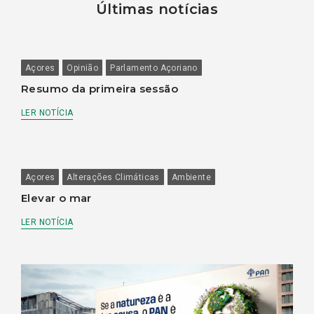
Últimas notícias
Açores
Opinião
Parlamento Açoriano
Resumo da primeira sessão
LER NOTÍCIA
Açores
Alterações Climáticas
Ambiente
Elevar o mar
LER NOTÍCIA