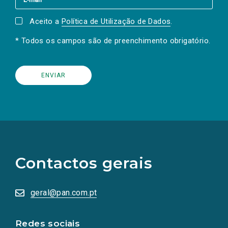
Aceito a
Política de Utilização de Dados
.
* Todos os campos são de preenchimento obrigatório.
(Os
links
para
as
Contactos gerais
redes
sociais
abrem
numa
geral@pan.com.pt
nova
aba.)
Redes sociais