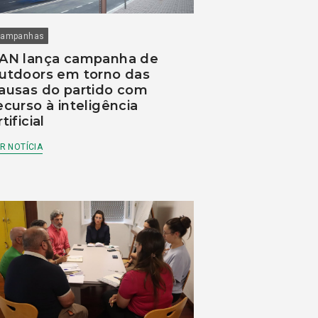
ampanhas
AN lança campanha de
utdoors em torno das
ausas do partido com
ecurso à inteligência
rtificial
R NOTÍCIA