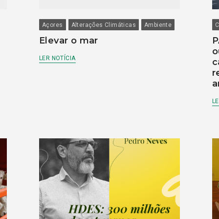
Açores
Alterações Climáticas
Ambiente
C
Elevar o mar
P
o
LER NOTÍCIA
c
r
a
LE