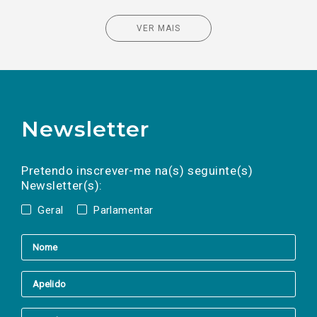
VER MAIS
Newsletter
Preencha os campos abaixo para subscrever
Nome
Apelido
E-
mail
a(s) newsletter(s).
Pretendo inscrever-me na(s) seguinte(s)
Newsletter(s):
Geral
Parlamentar