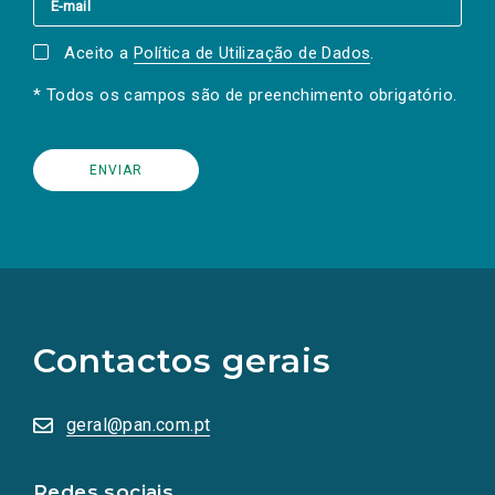
Aceito a
Política de Utilização de Dados
.
* Todos os campos são de preenchimento obrigatório.
(Os
links
para
as
Contactos gerais
redes
sociais
abrem
numa
geral@pan.com.pt
nova
aba.)
Redes sociais