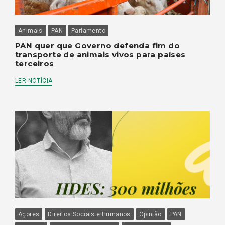
Animais
PAN
Parlamento
PAN quer que Governo defenda fim do
transporte de animais vivos para países
terceiros
LER NOTÍCIA
Açores
Direitos Sociais e Humanos
Opinião
PAN