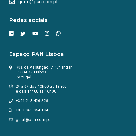
geral@pan.com.pt
nova
aba.)
Redes sociais
Espaço PAN Lisboa
Rua da Assunção, 7, 1.º andar
1100-042 Lisboa
Portugal
2ª a 6ª das 10h00 às 13h00
e das 14h00 às 16h00
+351 213 426 226
+351 969 954 184
geral@pan.com.pt