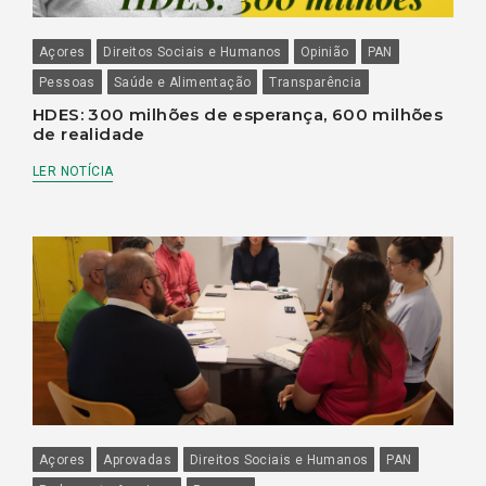
Açores
Direitos Sociais e Humanos
Opinião
PAN
Pessoas
Saúde e Alimentação
Transparência
HDES: 300 milhões de esperança, 600 milhões
de realidade
LER NOTÍCIA
Açores
Aprovadas
Direitos Sociais e Humanos
PAN