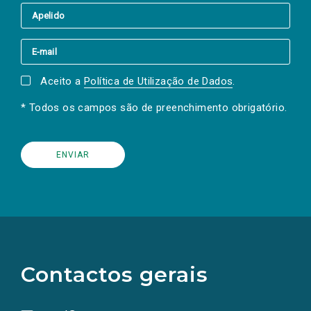
Aceito a
Política de Utilização de Dados
.
* Todos os campos são de preenchimento obrigatório.
(Os
links
para
as
Contactos gerais
redes
sociais
abrem
numa