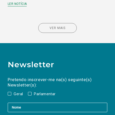
LER NOTÍCIA
VER MAIS
Newsletter
Preencha os campos abaixo para subscrever
Nome
Apelido
E-
mail
a(s) newsletter(s).
Pretendo inscrever-me na(s) seguinte(s)
Newsletter(s):
Geral
Parlamentar