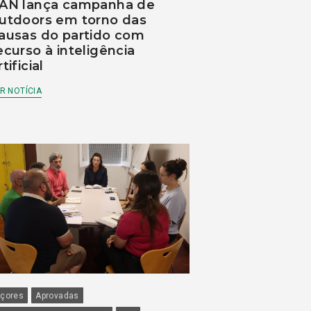
AN lança campanha de
utdoors em torno das
ausas do partido com
ecurso à inteligência
rtificial
R NOTÍCIA
çores
Aprovadas