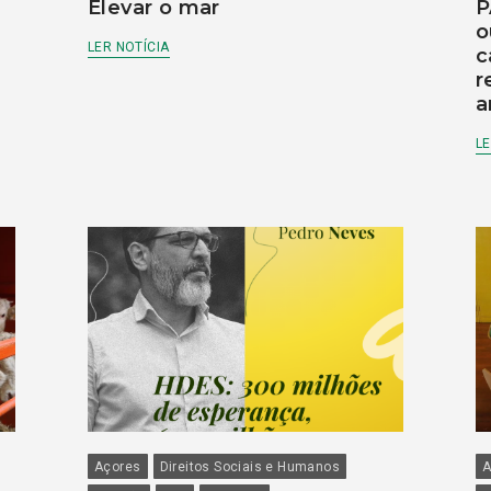
Elevar o mar
P
o
LER NOTÍCIA
c
r
a
LE
Açores
Direitos Sociais e Humanos
A