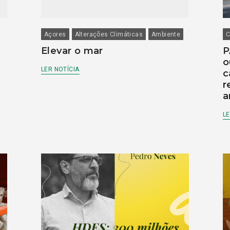
Açores
Alterações Climáticas
Ambiente
C
Elevar o mar
P
o
LER NOTÍCIA
c
r
a
LE