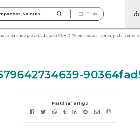
Filtros
ão da crise provocada pela COVID-19 em Lisboa rápida, justa, verde e i
1579642734639-90364fad
Partilhar artigo