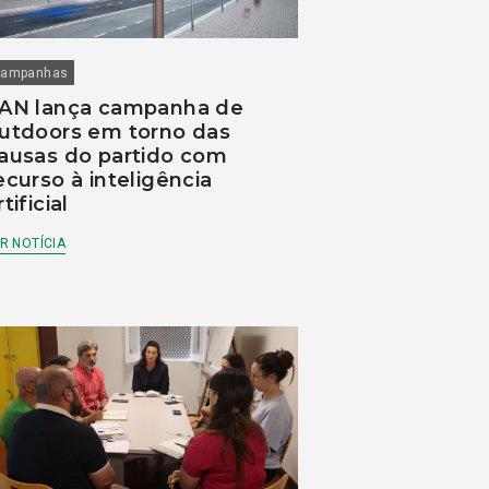
ampanhas
AN lança campanha de
utdoors em torno das
ausas do partido com
ecurso à inteligência
rtificial
R NOTÍCIA