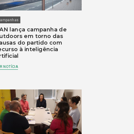
ampanhas
AN lança campanha de
utdoors em torno das
ausas do partido com
ecurso à inteligência
rtificial
R NOTÍCIA