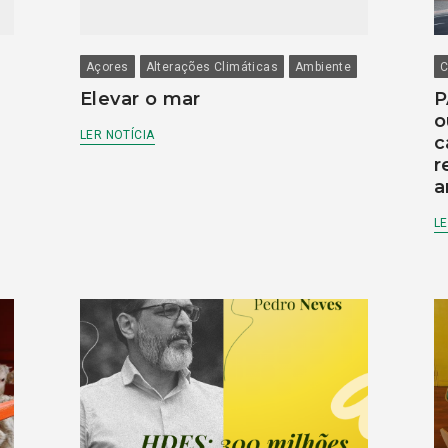
Açores
Alterações Climáticas
Ambiente
C
Elevar o mar
P
o
LER NOTÍCIA
c
r
a
LE