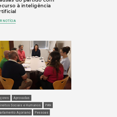
ausas do partido com
ecurso à inteligência
rtificial
R NOTÍCIA
çores
Aprovadas
ireitos Sociais e Humanos
PAN
arlamento Açoriano
Pessoas