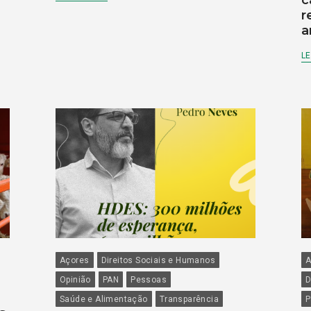
c
r
a
LE
Açores
Direitos Sociais e Humanos
A
Opinião
PAN
Pessoas
D
Saúde e Alimentação
Transparência
P