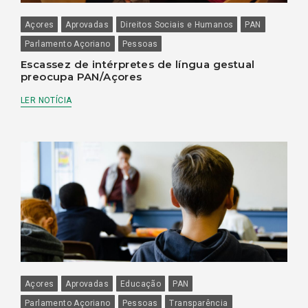
Açores
Aprovadas
Direitos Sociais e Humanos
PAN
Parlamento Açoriano
Pessoas
Escassez de intérpretes de língua gestual
preocupa PAN/Açores
LER NOTÍCIA
Açores
Aprovadas
Educação
PAN
Parlamento Açoriano
Pessoas
Transparência