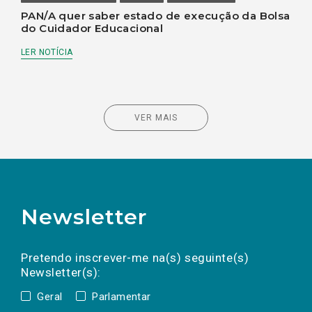
PAN/A quer saber estado de execução da Bolsa
do Cuidador Educacional
LER NOTÍCIA
VER MAIS
Newsletter
Preencha os campos abaixo para subscrever
Nome
Apelido
E-
mail
a(s) newsletter(s).
Pretendo inscrever-me na(s) seguinte(s)
Newsletter(s):
Geral
Parlamentar