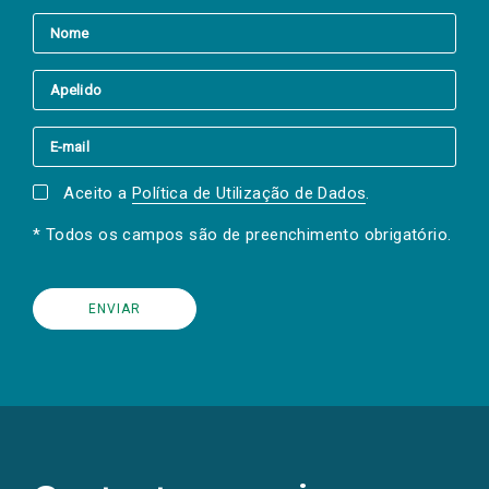
Aceito a
Política de Utilização de Dados
.
* Todos os campos são de preenchimento obrigatório.
(Os
links
para
as