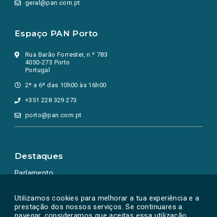
geral@pan.com.pt
Espaço PAN Porto
Rua Barão Forrester, n.º 783
4050-273 Porto
Portugal
2ª a 6ª das 10h00 às 16h00
+351 228 329 273
porto@pan.com.pt
Destaques
Parlamento
Ação Política
Utilizamos cookies para melhorar a tua experiência e a
prestação dos nossos serviços. Se continuares a
navegar, consideramos que aceitas essa utilização.