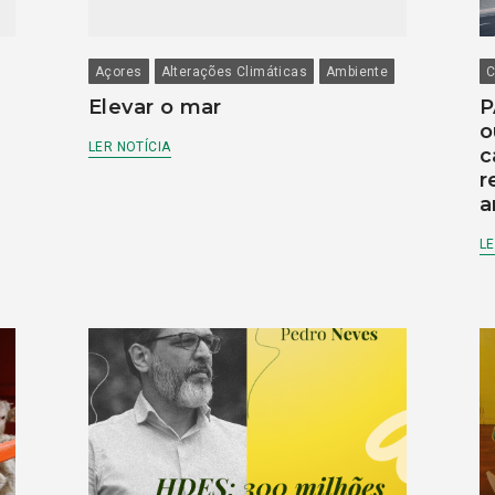
Açores
Alterações Climáticas
Ambiente
C
Elevar o mar
P
o
LER NOTÍCIA
c
r
a
LE