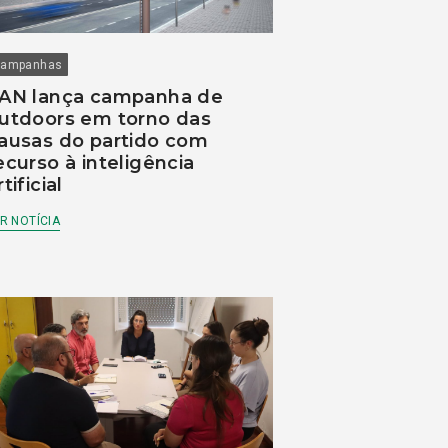
ampanhas
AN lança campanha de
utdoors em torno das
ausas do partido com
ecurso à inteligência
rtificial
R NOTÍCIA