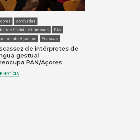
çores
Aprovadas
ireitos Sociais e Humanos
PAN
arlamento Açoriano
Pessoas
scassez de intérpretes de
íngua gestual
reocupa PAN/Açores
R NOTÍCIA