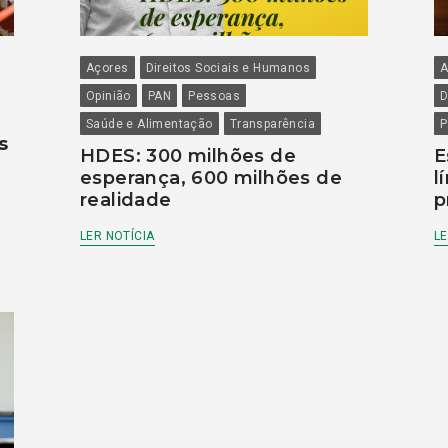
Açores
Direitos Sociais e Humanos
A
Opinião
PAN
Pessoas
D
Saúde e Alimentação
Transparência
P
s
HDES: 300 milhões de
E
esperança, 600 milhões de
l
realidade
p
LER NOTÍCIA
LE