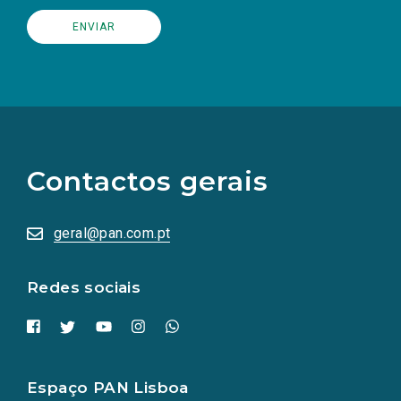
(Os
links
para
as
Contactos gerais
redes
sociais
abrem
numa
geral@pan.com.pt
nova
aba.)
Redes sociais
Espaço PAN Lisboa