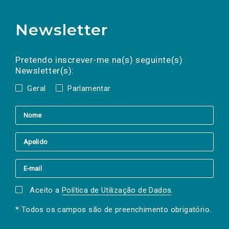
Newsletter
Preencha os campos abaixo para subscrever
Nome
Apelido
E-
mail
a(s) newsletter(s).
Pretendo inscrever-me na(s) seguinte(s)
Newsletter(s):
Geral
Parlamentar
Aceito a
Política de Utilização de Dados
.
* Todos os campos são de preenchimento obrigatório.