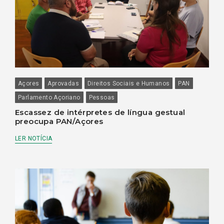
Açores
Aprovadas
Direitos Sociais e Humanos
PAN
Parlamento Açoriano
Pessoas
Escassez de intérpretes de língua gestual
preocupa PAN/Açores
LER NOTÍCIA