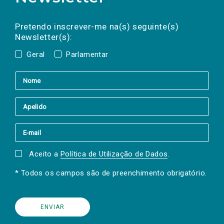
Preencha os campos abaixo para subscrever
Nome
Apelido
E-
mail
a(s) newsletter(s).
Pretendo inscrever-me na(s) seguinte(s)
Newsletter(s):
Geral
Parlamentar
Aceito a
Política de Utilização de Dados
.
* Todos os campos são de preenchimento obrigatório.