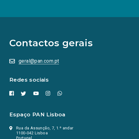
(Os
links
para
as
Contactos gerais
redes
sociais
abrem
numa
geral@pan.com.pt
nova
aba.)
Redes sociais
Espaço PAN Lisboa
Rua da Assunção, 7, 1.º andar
1100-042 Lisboa
Portugal