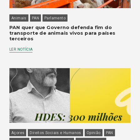
Animais
PAN
Parlamento
PAN quer que Governo defenda fim do
transporte de animais vivos para países
terceiros
LER NOTÍCIA
Açores
Direitos Sociais e Humanos
Opinião
PAN