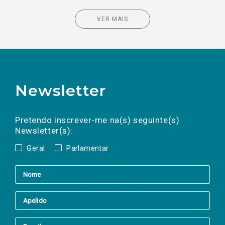
VER MAIS
Newsletter
Preencha os campos abaixo para subscrever
Nome
Apelido
E-
mail
a(s) newsletter(s).
Pretendo inscrever-me na(s) seguinte(s)
Newsletter(s):
Geral
Parlamentar