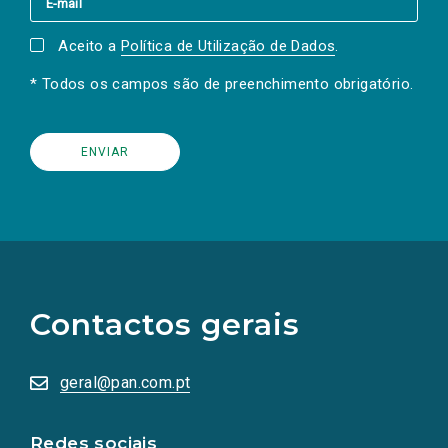
Aceito a
Política de Utilização de Dados
.
* Todos os campos são de preenchimento obrigatório.
(Os
links
para
as
Contactos gerais
redes
sociais
abrem
numa
geral@pan.com.pt
nova
aba.)
Redes sociais