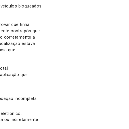
s veículos bloqueados
rovar que tinha
mente contrapôs que
do corretamente a
ocalização estava
ncia que
otal
 aplicação que
 receção incompleta
eletrónico,
ta ou indiretamente