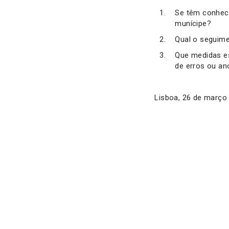
Se têm conheci
munícipe?
Qual o seguim
Que medidas es
de erros ou a
Lisboa, 26 de março