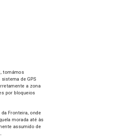
AN, tomámos
m sistema de GPS
corretamente a zona
es por bloqueios
da Fronteira, onde
aquela morada até às
lmente assumido de
.