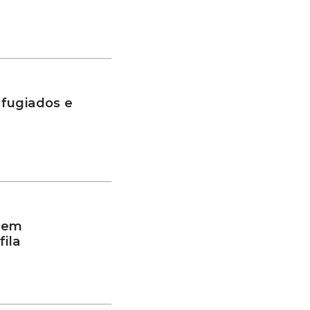
fugiados e
a em
ila