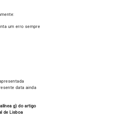
amente:
senta um erro sempre
 apresentada
resente data ainda
línea g) do artigo
l de Lisboa