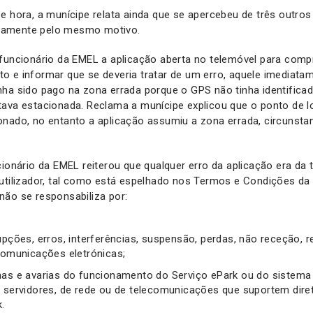
e hora, a munícipe relata ainda que se apercebeu de três outro
amente pelo mesmo motivo.
funcionário da EMEL a aplicação aberta no telemóvel para comp
o e informar que se deveria tratar de um erro, aquele imediata
nha sido pago na zona errada porque o GPS não tinha identifica
tava estacionada. Reclama a munícipe explicou que o ponto de l
nado, no entanto a aplicação assumiu a zona errada, circunsta
cionário da EMEL reiterou que qualquer erro da aplicação era da t
utilizador, tal como está espelhado nos Termos e Condições da
não se responsabiliza por:
rupções, erros, interferências, suspensão, perdas, não receção,
 comunicações eletrónicas;
has e avarias do funcionamento do Serviço ePark ou do sistema 
e servidores, de rede ou de telecomunicações que suportem dire
k.