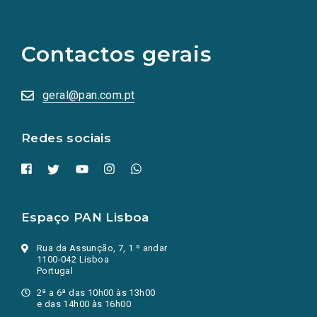
(Os
links
para
as
Contactos gerais
redes
sociais
abrem
numa
geral@pan.com.pt
nova
aba.)
Redes sociais
Espaço PAN Lisboa
Rua da Assunção, 7, 1.º andar
1100-042 Lisboa
Portugal
2ª a 6ª das 10h00 às 13h00
e das 14h00 às 16h00