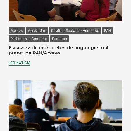
Açores
Aprovadas
Direitos Sociais e Humanos
PAN
Parlamento Açoriano
Pessoas
Escassez de intérpretes de língua gestual
preocupa PAN/Açores
LER NOTÍCIA