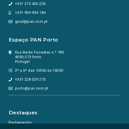
+351 213 426 226
+351 969 954 184
geral@pan.com.pt
Espaço PAN Porto
Rua Barão Forrester, n.º 783
4050-273 Porto
Portugal
2ª a 6ª das 10h00 às 16h00
+351 228 329 273
porto@pan.com.pt
Destaques
Parlamento