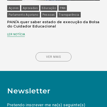
Açores
Aprovadas
Educação
PAN
Parlamento Açoriano
Pessoas
Transparência
PAN/A quer saber estado de execução da Bolsa
do Cuidador Educacional
LER NOTÍCIA
VER MAIS
Newsletter
Preencha os campos abaixo para subscrever
Nome
Apelido
E-
mail
a(s) newsletter(s).
Pretendo inscrever-me na(s) seguinte(s)