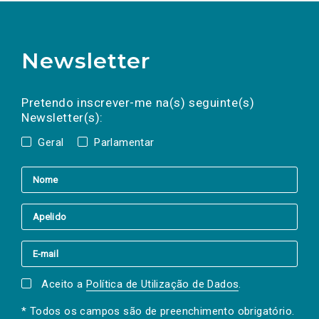
Newsletter
Preencha os campos abaixo para subscrever
Nome
Apelido
E-
mail
a(s) newsletter(s).
Pretendo inscrever-me na(s) seguinte(s)
Newsletter(s):
Geral
Parlamentar
Aceito a
Política de Utilização de Dados
.
* Todos os campos são de preenchimento obrigatório.